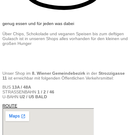
genug essen und für jeden was dabei
Über Chips, Schokolade und veganen Speisen bis zum deftigen
Gulasch ist in unseren Shops alles vorhanden für den kleinen und
großen Hunger​
Gleich in
deiner Nähe
Unser Shop im
8. Wiener Gemeindebezirk
in der
Strozzigasse
11
ist erreichbar mit folgenden Öffentlichen Verkehrsmittel:
BUS
13A / 48A
STRASSENBAHN
1 / 2 / 46
U-BAHN
U2 / U5 BALD
ROUTE